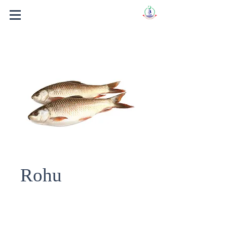
Rohu
Fish Name : ROHU
Scientific Name : LABEO ROHITA